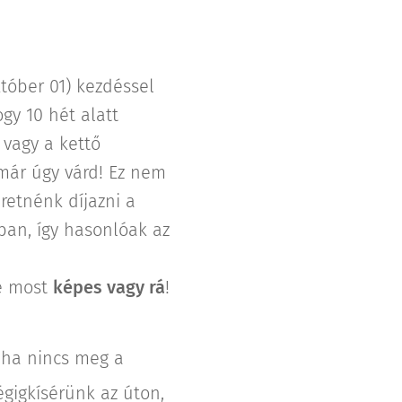
któber 01) kezdéssel
gy 10 hét alatt
 vagy a kettő
 már úgy várd! Ez nem
retnénk díjazni a
-ban, így hasonlóak az
re most
képes vagy rá
!
 ha nincs meg a
gigkísérünk az úton,