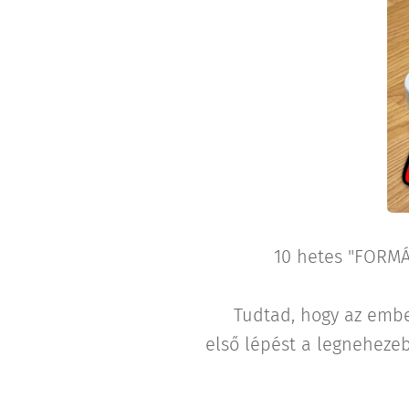
❗️❗️❗️10 hetes "FORMÁ
❓ Tudtad, hogy az ember
első lépést a legnehez