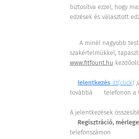
biztosítva ezzel, hogy ma
edzések és választott ed
👨‍🎓 A minél nagyobb tes
szakértelmükkel, tapasz
www.fitfount.hu
kezdőolda
📧
Jelentkezés
itt(click)
,
továbbá 📱telefonon a 0
A jelentkezések összesíté
⏰
Regisztráció, mérlege
telefonszámon