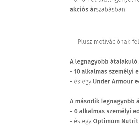
akciós ár
szabásban.
🏆Plusz motivációnak fela
A legnagyobb átalakuló
- 10 alkalmas személyi e
-
és egy
Under Armour
e
A második legnagyobb á
-
6
alkalmas személyi ed
-
és egy
Optimum Nutri