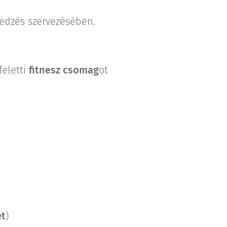
i edzés szervezésében.
feletti
fitnesz csomag
ot
et
)