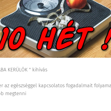
BA KERÜLÖK " kihívás❗️❗️❗️
 az egészséggel kapcsolatos fogadalmait folyamat
ebb megtenni❓