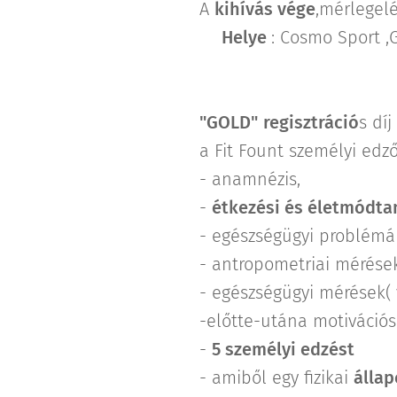
A
kihívás
vége
,mérlegelé
🌐
Helye
: Cosmo Sport ,G
"GOLD"
regisztráció
s díj
a Fit Fount személyi edző
- anamnézis,
-
étkezési és életmódt
- egészségügyi problémá
- antropometriai mérések
- egészségügyi mérések( v
-előtte-utána motiváció
-
5 személyi edzést
- amiből egy fizikai
álla