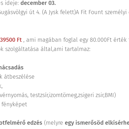
s ideje:
december 03.
ugásvölgyi út 4. (A Jysk felett)A Fit Fount személy
39500 Ft
, ami magában foglal egy 80.000Ft érték 
k szolgáltatása által,ami tartalmaz:
anácsadás
k átbeszélése
,
érnyomás, testzsír,izomtömeg,zsigeri zsir,BMI)
s fényképet
potfelmérő
edzés
(melyre
egy ismerősöd elkísérh