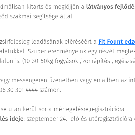
ximálisan kitarts és megjöjjön a
látványos fejlőd
ződ szakmai segítsége által.
tzsírfelesleg leadásának eléréséért a
Fit Fount ed
talatukkal. Szuper eredményeink egy részét megte
lon is. (10-30-50kg fogyások ,izomépítés , egészsé
vagy messengeren üzenetben vagy emailben az inf
6 30 301 4444 számon.
se után kerül sor a mérlegelésre,regisztrációra.
lés ideje
: szeptember 24, elő és utóregisztrációr