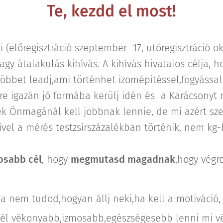
💥
Te, kezdd el most!
💥
-i (előregisztráció szeptember 17, utóregisztráció o
y átalakulás kihívás. A kihívás hivatalos célja, ho
többet leadj,ami történhet izomépitéssel,fogyással
ére igazán jó formába kerülj idén és a Karácsonyt
k Önmagánál kell jobbnak lennie, de mi azért sze
Mivel a mérés testzsírszázalékban történik, nem kg
osabb cél
, hogy
megmutasd magadnak
,hogy vég
 nem tudod,hogyan állj neki,ha kell a motiváció,
nél vékonyabb,izmosabb,egészségesebb lenni mi vé