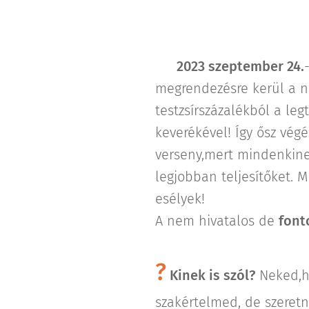
🕓
2023 szeptember 24.
megrendezésre kerül a nag
testzsírszázalékból a leg
keverékével! Így ősz vég
verseny,mert mindenkine
legjobban teljesítőket. 
esélyek!
A nem hivatalos de
font
?
Kinek is szól?
Neked,ha
szakértelmed, de szeret