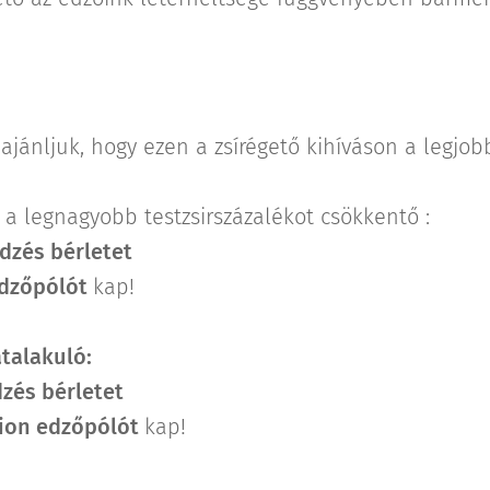
jánljuk, hogy ezen a zsírégető kihíváson a legjobb
, a legnagyobb testzsirszázalékot csökkentő :
dzés bérletet
dzőpólót
kap!
talakuló:
zés bérletet
tion
edzőpólót
kap!