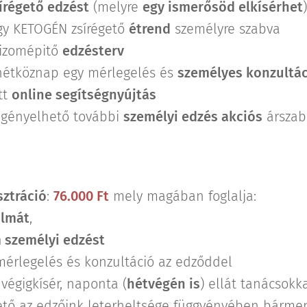
írégető edzést
(melyre
egy ismerősöd elkísérhet
)
gy KETOGÉN zsírégető
étrend
személyre szabva
ő/izomépitő
edzésterv
,hétköznap egy mérlegelés és
személyes konzultác
tt
online segítségnyújtás
 igényelhető további
személyi
edzés akciós
árszab
ztráció
:
76.000 Ft
mely magában foglalja:
almát
,
 személyi edzést
 mérlegelés és konzultáció az edződdel
 végigkísér, naponta (
hétvégén is
) ellát tanácsokka
hető az edzőink leterheltsége függvényében bárme