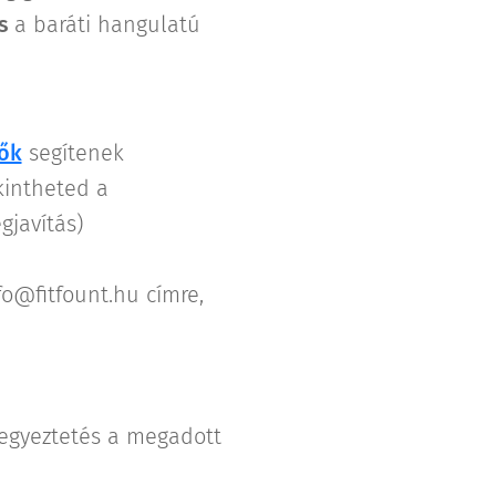
és
a baráti hangulatú
zők
segítenek
kintheted a
gjavítás)
o@fitfount.hu címre,
a egyeztetés a megadott