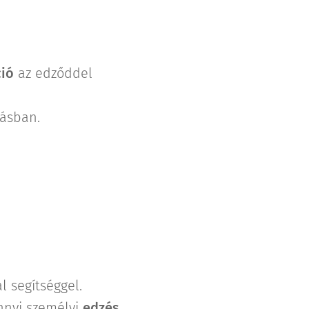
ió
az edződdel
ásban.
l segítséggel.
nnyi személyi
edzés