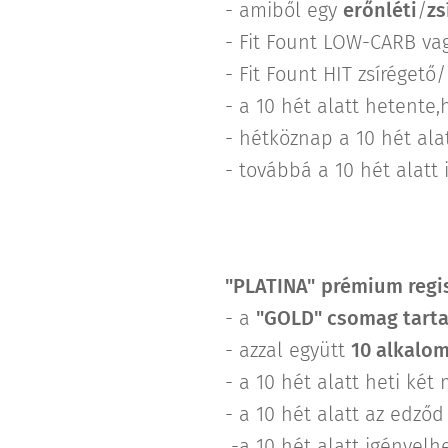
- amiből egy
erőnléti
/
zs
- Fit Fount LOW-CARB va
- Fit Fount HIT zsíréget
- a 10 hét alatt hetente
- hétköznap a 10 hét ala
- továbbá a 10 hét alatt
"PLATINA"
prémium regis
- a
"GOLD" csomag tart
- azzal együtt
10 alkalom
- a 10 hét alatt heti két
- a 10 hét alatt az edződ
-a 10 hét alatt igényel