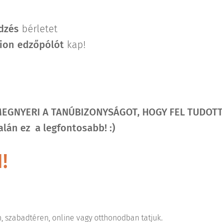
dzés
bérletet
ion
edzőpólót
kap!
MEGNYERI A TANÚBIZONYSÁGOT, HOGY FEL TUDOTT
lán ez a legfontosabb! :)
!
 szabadtéren, online vagy otthonodban tatjuk.